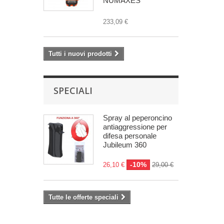
NUMAXES
233,09 €
Tutti i nuovi prodotti
SPECIALI
Spray al peperoncino
antiaggressione per
difesa personale
Jubileum 360
-10%
26,10 €
29,00 €
Tutte le offerte speciali