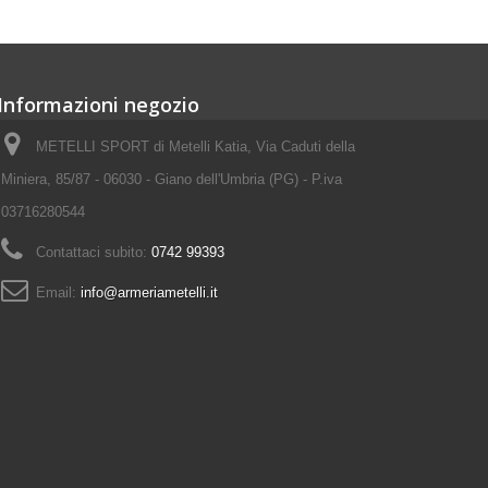
Informazioni negozio
METELLI SPORT di Metelli Katia, Via Caduti della
Miniera, 85/87 - 06030 - Giano dell'Umbria (PG) - P.iva
03716280544
Contattaci subito:
0742 99393
Email:
info@armeriametelli.it