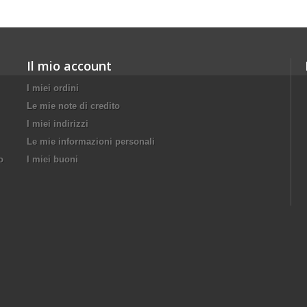
Il mio account
I miei ordini
Le mie note di credito
I miei indirizzi
Le mie informazioni personali
o
I miei buoni