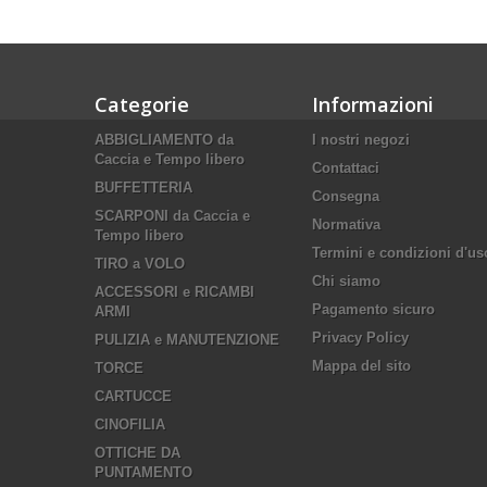
Categorie
Informazioni
ABBIGLIAMENTO da
I nostri negozi
Caccia e Tempo libero
Contattaci
BUFFETTERIA
Consegna
SCARPONI da Caccia e
Normativa
Tempo libero
Termini e condizioni d'us
TIRO a VOLO
Chi siamo
ACCESSORI e RICAMBI
Pagamento sicuro
ARMI
Privacy Policy
PULIZIA e MANUTENZIONE
Mappa del sito
TORCE
CARTUCCE
CINOFILIA
OTTICHE DA
PUNTAMENTO