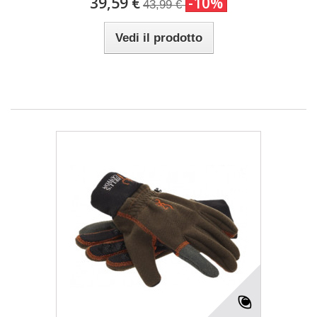
39,59 €
-10%
43,99 €
Vedi il prodotto