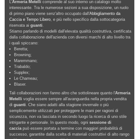
L'
Armeria Metelli
comprende al suo interno un catalogo molto
interessante. Tra le numerose sezioni a sua disposizione, un ruolo
di primo piano viene senz'altro occupato dall'
Abbigliamento da
Caccia e Tempo Libero
, e più nello specifico dalla sottocategoria
riservata ai
guanti
.
Stiamo parlando di modelli dall'elevata qualità costruttiva, certificata
dalla collaborazione dell'azienda con diversi marchi di alto livello tra
i quali spiccano:
Beretta;
Browning;
Maremmano;
Trabaldo;
Supplex;
Le Chameau;
Blaser.
Tali collaborazioni non fanno altro che sottolineare quanto l'
Armeria
Metelli
voglia essere sempre all'avanguardia nella propria vendita
di
guanti
. Che siano adatti alla stagione invernale o più
semplicemente utilizzati per proteggere le mani per ragioni di
sicurezza, non va lasciata in secondo luogo la ricerca di uno stile
intrigante e personale. In questo modo, ogni
sessione di
caccia
può essere portata a termine con maggiori probabilità di
successo, garantite dalla scelta di materiali costruttivi di alto rango