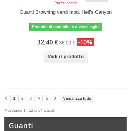
Prezzi ridotti!
Guanti Browning verdi mod. Hell's Canyon
Prodotto disponibile in diverse taglie
32,40 €
-10%
36,00 €
Vedi il prodotto
1
2
3
4
5
Visualizza tutto
Mostrando 1 - 12 di 54 articoli
Guanti