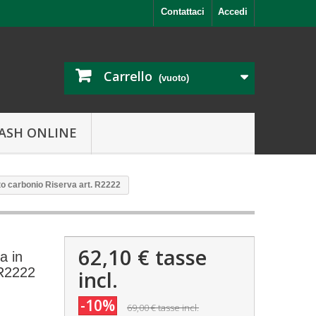
Contattaci
Accedi
Carrello
(vuoto)
ASH ONLINE
etto carbonio Riserva art. R2222
62,10 €
tasse
a in
 R2222
incl.
-10%
69,00 €
tasse incl.