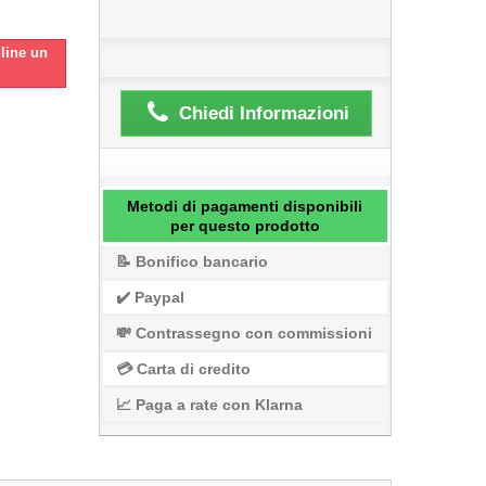
gline un
Chiedi Informazioni
Metodi di pagamenti disponibili
per questo prodotto
📝 Bonifico bancario
✔️ Paypal
💸 Contrassegno con commissioni
💳 Carta di credito
📈 Paga a rate con Klarna