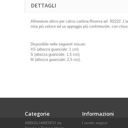
DETTAGLI
Allineatore ottico per calcio carbina Riserva art. R2222. L'a
mira più veloce ed un appoggio più confortevole, con chiusu
Disponibile nelle seguenti misure:
XS (altezza guanciale: 1 cm)
S (altezza guanciale: 1,5 cm);
M (altezza guanciale: 2,5 cm).
Categorie
Informazioni
ABBIGLIAMENTO da
I nostri negozi