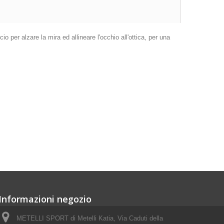
o per alzare la mira ed allineare l'occhio all'ottica, per una
Informazioni negozio
METELLI SPORT di Metelli Katia, Via Caduti della