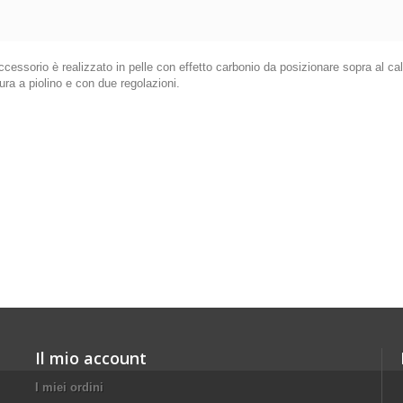
ccessorio è realizzato in pelle con effetto carbonio da posizionare sopra al calci
ra a piolino e con due regolazioni.
Il mio account
I miei ordini