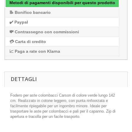
Metodi di pagamenti disponibili per questo prodotto
📝 Bonifico bancario
✔️ Paypal
💸 Contrassegno con commissioni
💳 Carta di credito
📈 Paga a rate con Klarna
DETTAGLI
Fodero per aste colombacci Carson di colore verde lungo 142
cm. Realizzato in cotone leggero, con punta rinfoorzata e
facilmente ripiegabile per un ingombro minore. Ideale per
trasportare le aste per colombacci e pali per il capanno. Zip di
apertura e tracolla per un facile trasporto.