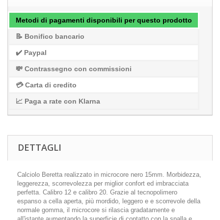
Metodi di pagamenti disponibili per questo prodotto
📝 Bonifico bancario
✔️ Paypal
💸 Contrassegno con commissioni
💳 Carta di credito
📈 Paga a rate con Klarna
DETTAGLI
Calciolo Beretta realizzato in microcore nero 15mm. Morbidezza,
leggerezza, scorrevolezza per miglior confort ed imbracciata
perfetta. Calibro 12 e calibro 20. Grazie al tecnopolimero
espanso a cella aperta, più mordido, leggero e e scorrevole della
normale gomma, il microcore si rilascia gradatamente e
all'istante aumentando la superficie di contatto con la spalla e