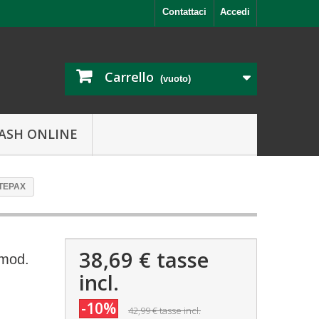
Contattaci
Accedi
Carrello
(vuoto)
ASH ONLINE
 TEPAX
38,69 €
tasse
 mod.
incl.
-10%
42,99 €
tasse incl.