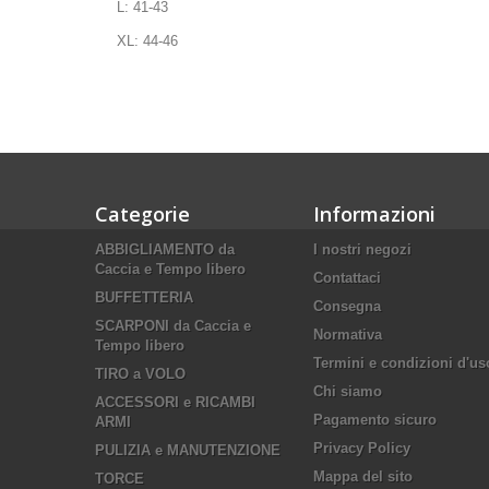
L: 41-43
XL: 44-46
Categorie
Informazioni
ABBIGLIAMENTO da
I nostri negozi
Caccia e Tempo libero
Contattaci
BUFFETTERIA
Consegna
SCARPONI da Caccia e
Normativa
Tempo libero
Termini e condizioni d'us
TIRO a VOLO
Chi siamo
ACCESSORI e RICAMBI
Pagamento sicuro
ARMI
Privacy Policy
PULIZIA e MANUTENZIONE
Mappa del sito
TORCE