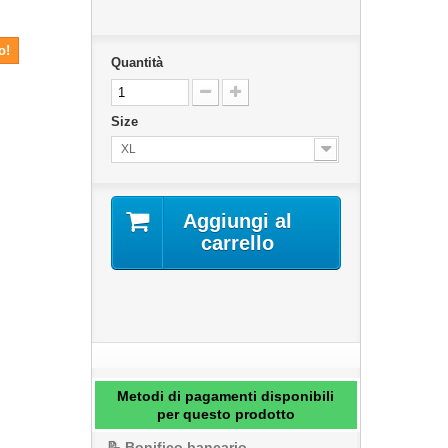
o!
Quantità
Size
XL
Aggiungi al
carrello
Metodi di pagamenti disponibili
per questo prodotto
📝 Bonifico bancario