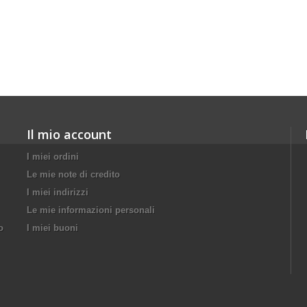
Il mio account
I miei ordini
Le mie note di credito
I miei indirizzi
Le mie informazioni personali
o
I miei buoni