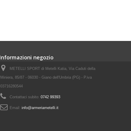
Informazioni negozio
METELLI SPORT di Metelli Katia, Via Caduti della
Miniera, 85/87 - 06030 - Giano dell'Umbria (PG) - P.iva
03716280544
Contattaci subito:
0742 99393
Email:
info@armeriametelli.it