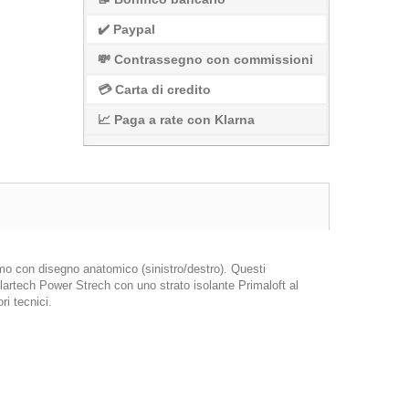
✔️ Paypal
💸 Contrassegno con commissioni
💳 Carta di credito
📈 Paga a rate con Klarna
remo con disegno anatomico (sinistro/destro). Questi
 Polartech Power Strech con uno strato isolante Primaloft al
ri tecnici.