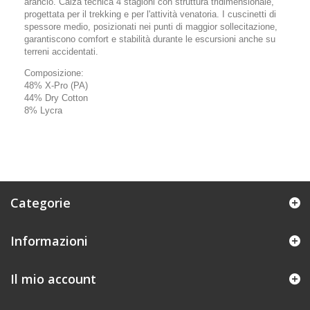
arancio. Calza tecnica 4 stagioni con struttura tridimensionale,
progettata per il trekking e per l'attività venatoria. I cuscinetti di
spessore medio, posizionati nei punti di maggior sollecitazione,
garantiscono comfort e stabilità durante le escursioni anche su
terreni accidentati.
Composizione:
48% X-Pro (PA)
44% Dry Cotton
8% Lycra
Categorie
Informazioni
Il mio account