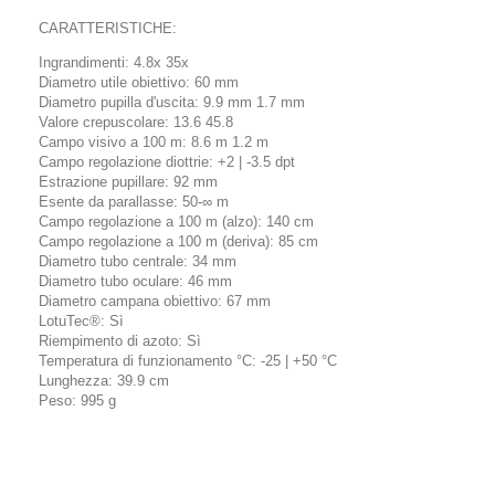
CARATTERISTICHE:
Ingrandimenti: 4.8x 35x
Diametro utile obiettivo: 60 mm
Diametro pupilla d'uscita: 9.9 mm 1.7 mm
Valore crepuscolare: 13.6 45.8
Campo visivo a 100 m: 8.6 m 1.2 m
Campo regolazione diottrie: +2 | -3.5 dpt
Estrazione pupillare: 92 mm
Esente da parallasse: 50-∞ m
Campo regolazione a 100 m (alzo): 140 cm
Campo regolazione a 100 m (deriva): 85 cm
Diametro tubo centrale: 34 mm
Diametro tubo oculare: 46 mm
Diametro campana obiettivo: 67 mm
LotuTec®: Sì
Riempimento di azoto: Sì
Temperatura di funzionamento °C: -25 | +50 °C
Lunghezza: 39.9 cm
Peso: 995 g