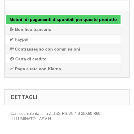
Metodi di pagamenti disponibili per questo prodotto
📝 Bonifico bancario
✔️ Paypal
💸 Contrassegno con commissioni
💳 Carta di credito
📈 Paga a rate con Klarna
DETTAGLI
Cannocchiale da mira ZEISS RS V8 4.8-35X60 R60-
ILLLUMINATO +ASV-H.