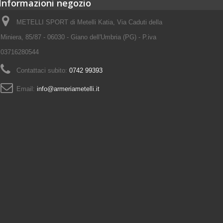
Informazioni negozio
METELLI SPORT di Metelli Katia, Via Caduti della
Miniera, 85/87 - 06030 - Giano dell'Umbria (PG) - P.iva
03716280544
Contattaci subito:
0742 99393
Email:
info@armeriametelli.it