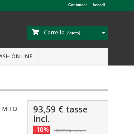
Contattaci
Accedi
Carrello
(vuoto)
ASH ONLINE
93,59 €
tasse
ri MITO
incl.
-10%
103,99 €
tasse incl.