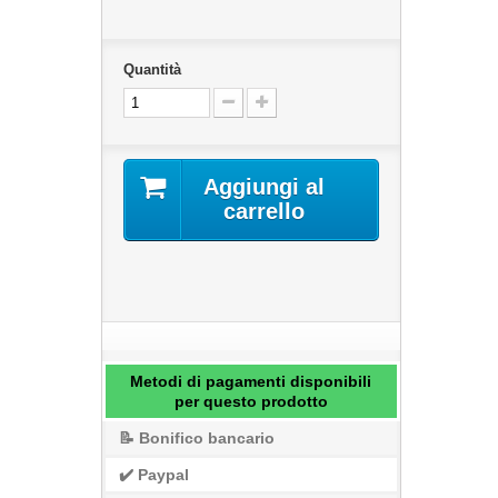
Quantità
Aggiungi al
carrello
Metodi di pagamenti disponibili
per questo prodotto
📝 Bonifico bancario
✔️ Paypal