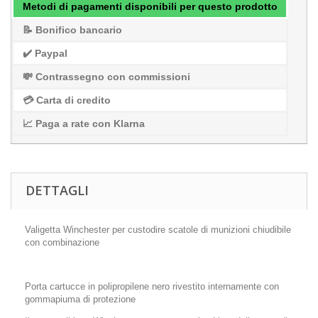
Metodi di pagamenti disponibili per questo prodotto
📝 Bonifico bancario
✔️ Paypal
💸 Contrassegno con commissioni
💳 Carta di credito
📈 Paga a rate con Klarna
DETTAGLI
Valigetta Winchester per custodire scatole di munizioni chiudibile
con combinazione
Porta cartucce in polipropilene nero rivestito internamente con
gommapiuma di protezione