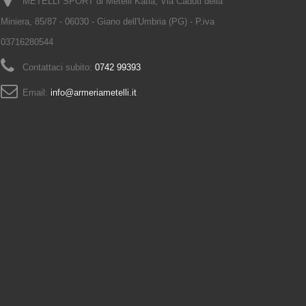
METELLI SPORT di Metelli Katia, Via Caduti della
Miniera, 85/87 - 06030 - Giano dell'Umbria (PG) - P.iva
03716280544
Contattaci subito:
0742 99393
Email:
info@armeriametelli.it