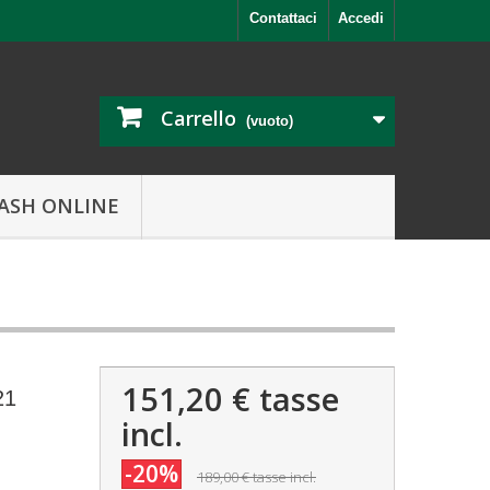
Contattaci
Accedi
Carrello
(vuoto)
ASH ONLINE
151,20 €
tasse
21
incl.
-20%
189,00 €
tasse incl.