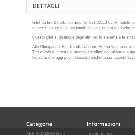
DETTAGLI
Gilet da tiro Beretta blu mod. GT621 02113 058R, fedele rep
strisce tricolore della nazionale italiana, dotato di tasche f
Questo gilet si distingue dagli altri per lo stemma e le stri
Alle Olimipadi di Rio, Beretta Uniform Pro ha vestito un’impre
Tiro a Volo è in testa al medagliere olimpico italiano e a qu
tecnicità che oggi puoi indossare anche tu con questa esclu
Categorie
Informazioni
ABBIGLIAMENTO da
I nostri negozi