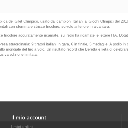
lica del Gilet Olimpico, usato dai campioni Italiani ai Giochi Olimpici del 20
rontali con stemma e strisce tricolore, scivolo anteriore in alcantara.
sce tricolore accuratamente ricamate, sul retro ha ricamate le lettere ITA. Dota
sa straordinaria: 9 tiratori italiani in gara, 6 in finale, 5 medaglie. A podio in 
ello mondiale del tiro a volo. Un risultato record che Beretta è lieta di celebr
siva edizione limitata.
Il mio account
I miei ordini