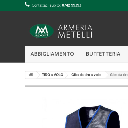
Contattaci subito:
0742 99393
ABBIGLIAMENTO
BUFFETTERIA
TIRO a VOLO
Gilet da tiro a volo
Gilet da t