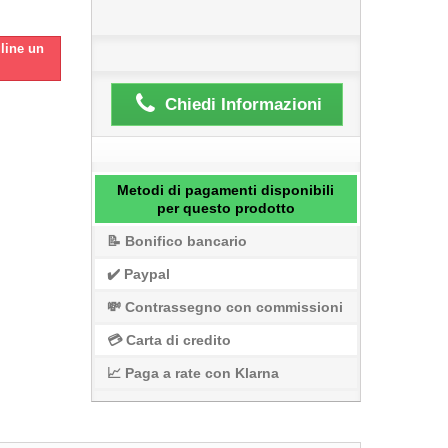
gline un
Chiedi Informazioni
Metodi di pagamenti disponibili
per questo prodotto
📝 Bonifico bancario
✔️ Paypal
💸 Contrassegno con commissioni
💳 Carta di credito
📈 Paga a rate con Klarna