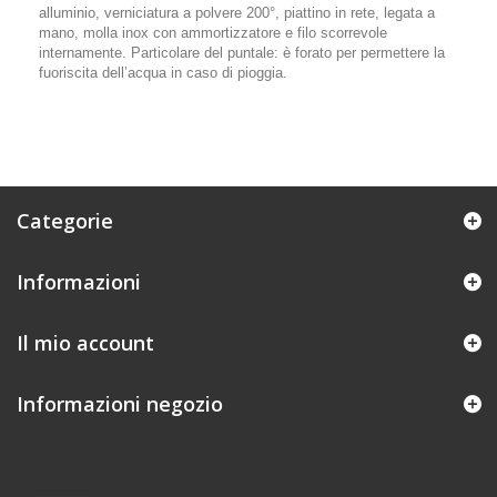
alluminio, verniciatura a polvere 200°, piattino in rete, legata a
mano, molla inox con ammortizzatore e filo scorrevole
internamente. Particolare del puntale: è forato per permettere la
fuoriscita dell’acqua in caso di pioggia.
Categorie
Informazioni
Il mio account
Informazioni negozio