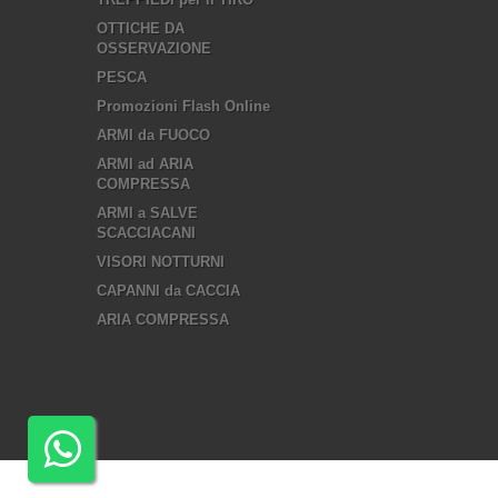
OTTICHE DA
OSSERVAZIONE
PESCA
Promozioni Flash Online
ARMI da FUOCO
ARMI ad ARIA
COMPRESSA
ARMI a SALVE
SCACCIACANI
VISORI NOTTURNI
CAPANNI da CACCIA
ARIA COMPRESSA