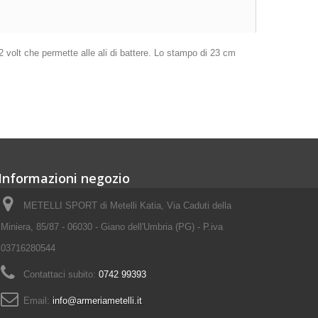
 volt che permette alle ali di battere. Lo stampo di 23 cm
Informazioni negozio
METELLI SPORT di Metelli Katia, Via Caduti della
Miniera, 85/87 - 06030 - Giano dell'Umbria (PG) - P.iva
03716280544
Contattaci subito:
0742 99393
Email:
info@armeriametelli.it