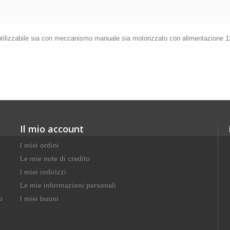
 utilizzabile sia con meccanismo manuale sia motorizzato con alimentazione 12
Il mio account
I miei ordini
Le mie note di credito
I miei indirizzi
Le mie informazioni personali
o
I miei buoni