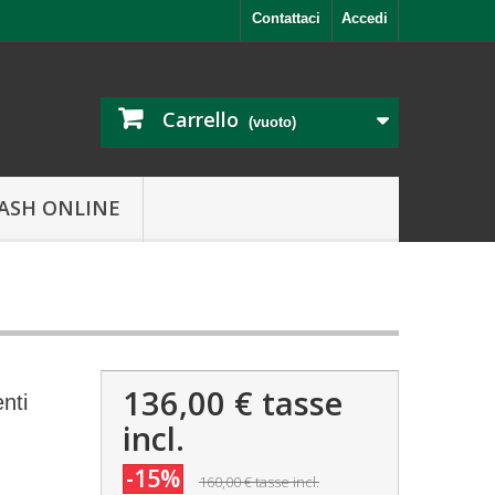
Contattaci
Accedi
Carrello
(vuoto)
ASH ONLINE
136,00 €
tasse
nti
incl.
-15%
160,00 €
tasse incl.