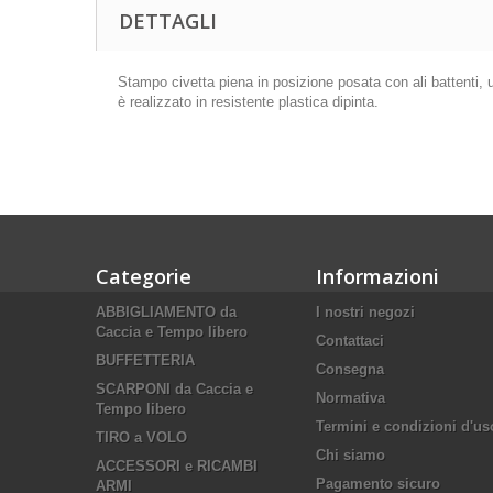
DETTAGLI
Stampo civetta piena in posizione posata con ali battenti,
è realizzato in resistente plastica dipinta.
Categorie
Informazioni
ABBIGLIAMENTO da
I nostri negozi
Caccia e Tempo libero
Contattaci
BUFFETTERIA
Consegna
SCARPONI da Caccia e
Normativa
Tempo libero
Termini e condizioni d'us
TIRO a VOLO
Chi siamo
ACCESSORI e RICAMBI
Pagamento sicuro
ARMI