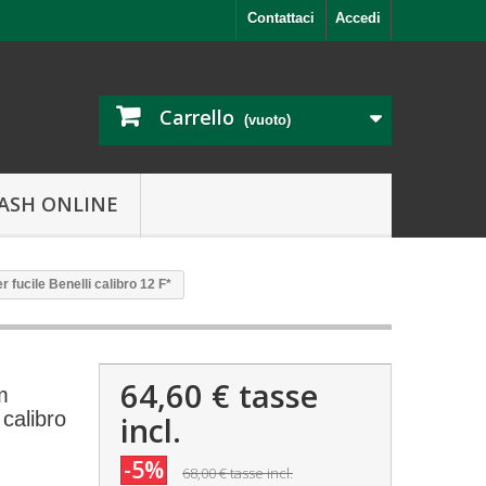
Contattaci
Accedi
Carrello
(vuoto)
ASH ONLINE
fucile Benelli calibro 12 F*
64,60 €
tasse
m
 calibro
incl.
-5%
68,00 €
tasse incl.