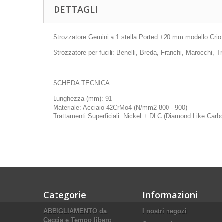
DETTAGLI
Strozzatore Gemini a 1 stella Ported +20 mm modello Crio 
Strozzatore per fucili: Benelli, Breda, Franchi, Marocchi, T
SCHEDA TECNICA
Lunghezza (mm): 91
Materiale: Acciaio 42CrMo4 (N/mm2 800 - 900)
Trattamenti Superficiali: Nickel + DLC (Diamond Like Car
Categorie
Informazioni
ABBIGLIAMENTO da
I nostri negozi
Caccia e Tempo libero