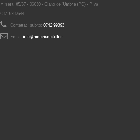
Miniera, 85/87 - 06030 - Giano dell'Umbria (PG) - P.iva
03716280544
Contattaci subito:
0742 99393
Email:
info@armeriametelli.it