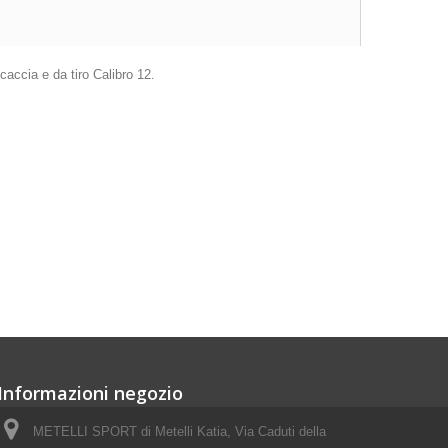
ccia e da tiro Calibro 12.
Informazioni negozio
METELLI SPORT di Metelli Katia, Via Caduti della