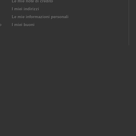
Le mie note di credito
I miei indirizzi
Le mie informazioni personali
o
I miei buoni