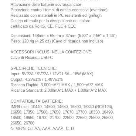
Attivazione delle batterie sovrascaricate
Protezione contro i tempi di carica eccessivi (overtime)
Realizzato con materiali in PC resistenti ed ignifughi
Design ottimale per la dissipazione del calore
certificato da RoHS, CE, FCC e CEC
Dimensioni: 148mm x 65mm x 37mm (5.83" x 2.56" x 1.46")
Peso: 120.4g (4.25 oz) (Cavo di ricarica non incluso)
ACCESSORI INCLUSI NELLA CONFEZIONE:
Cavo di Ricarica USB-C
SPECIFICHE TECNICHE:
Input: 5V?2A / 9V?2A / 12V?1.5A - 18W (MAX)
Output: 4.2V±1% / 1.48V±1%
Ricarica Rapida: 3,000mA*1 MAX / 1,500mA*2 MAX
Ricarica Standard: 2,000mA*1 MAX / 1,000mA*2 MAX
COMPATIBILITA' BATTERIE:
IMR/Li-ion: 10440, 14500, 14650, 16500, 16340 (RCR123),
16650, 17350, 17500, 17650, 17670, 17700, 18350, 18490,
18500, 18650, 18700, 21700, 22500, 22650, 25500, 26500,
26650, 26700
Ni-MH/Ni-Cd: AA, AAA, AAAA, C, D