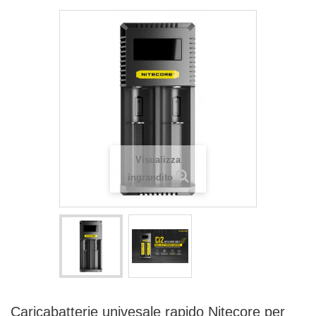
Visualizza
ingrandito
Caricabatterie univesale rapido Nitecore per