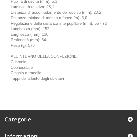
Pupilla di uscita (mm): 5,3
Luminosità relativa: 28,1
Distanza di accomodamento dell'occhio (mm): 20,2
Distanza minima di messa a fuoco (m): 3,0
Regolazione della distanza interpupillare (mm): 56 - 72
Lunghezza (mm): 152
Larghezza (mm): 130
Profondità (mm): 54
Peso (g): 575
ALL'INTERNO DELLA CONFEZIONE:
Custodia
Coprioculare
Cinghia a tracolla
Tappi della lente degli obiettivi
Categorie
Informazioni