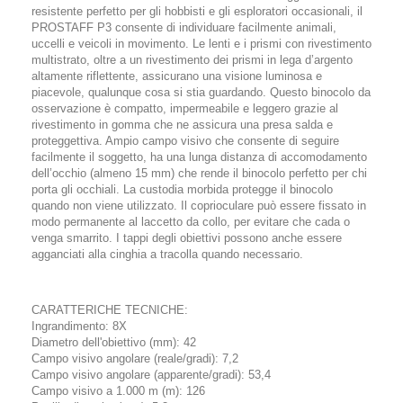
resistente perfetto per gli hobbisti e gli esploratori occasionali, il
PROSTAFF P3 consente di individuare facilmente animali,
uccelli e veicoli in movimento. Le lenti e i prismi con rivestimento
multistrato, oltre a un rivestimento dei prismi in lega d’argento
altamente riflettente, assicurano una visione luminosa e
piacevole, qualunque cosa si stia guardando. Questo binocolo da
osservazione è compatto, impermeabile e leggero grazie al
rivestimento in gomma che ne assicura una presa salda e
proteggettiva. Ampio campo visivo che consente di seguire
facilmente il soggetto, ha una lunga distanza di accomodamento
dell’occhio (almeno 15 mm) che rende il binocolo perfetto per chi
porta gli occhiali. La custodia morbida protegge il binocolo
quando non viene utilizzato. Il coprioculare può essere fissato in
modo permanente al laccetto da collo, per evitare che cada o
venga smarrito. I tappi degli obiettivi possono anche essere
agganciati alla cinghia a tracolla quando necessario.
CARATTERICHE TECNICHE:
Ingrandimento: 8X
Diametro dell'obiettivo (mm): 42
Campo visivo angolare (reale/gradi): 7,2
Campo visivo angolare (apparente/gradi): 53,4
Campo visivo a 1.000 m (m): 126