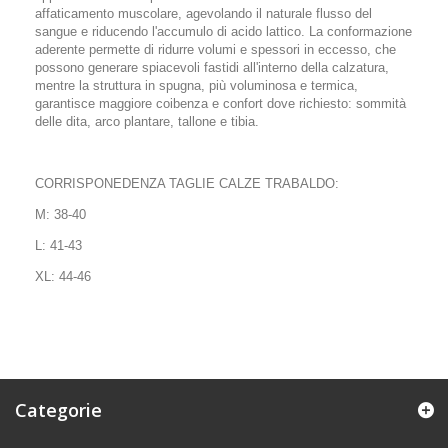
affaticamento muscolare, agevolando il naturale flusso del
sangue e riducendo l'accumulo di acido lattico. La conformazione
aderente permette di ridurre volumi e spessori in eccesso, che
possono generare spiacevoli fastidi all'interno della calzatura,
mentre la struttura in spugna, più voluminosa e termica,
garantisce maggiore coibenza e confort dove richiesto: sommità
delle dita, arco plantare, tallone e tibia.
CORRISPONEDENZA TAGLIE CALZE TRABALDO:
M: 38-40
L: 41-43
XL: 44-46
Categorie