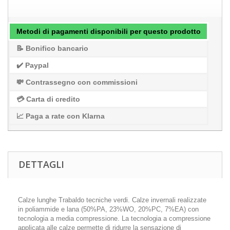
Metodi di pagamenti disponibili per questo prodotto
📝 Bonifico bancario
✔️ Paypal
💸 Contrassegno con commissioni
💳 Carta di credito
📈 Paga a rate con Klarna
DETTAGLI
Calze lunghe Trabaldo tecniche verdi. Calze invernali realizzate
in poliammide e lana (50%PA, 23%WO, 20%PC, 7%EA) con
tecnologia a media compressione. La tecnologia a compressione
applicata alle calze permette di ridurre la sensazione di