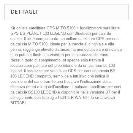
DETTAGLI
Kit collare satellitare GPS MITO 5100 + localizzatore satellitare
GPS BS PLANET 103 LEGEND con Bluetooth per cani da
caccia. Il kit è composto da: un collare satellitare GPS per cani
da caccia MITO 5100, ideale per la caccia al cinghiale e alla
penna, raggiunge elevate distanze, ha una cella solare di ricarica
e un potente flash alta visibilità per la sicurezza del cane.
Nessun tasto di spegnimento, si spegne solo tramite il
localizzatore palmare del proprietario e da un palmare bs 103
legend. Il localizzatore satellitare GPS per cani da caccia BS
103 LEGEND compatto, semplice e intuitivo che indica la
posizione del cane tramite una freccia e l’indicazione della
distanza (metri o km) dall’ausiliare. Il palmare satellitare per cani
da caccia BS103 LEGEND è disponibile nella versione BT per il
collegamento con l'orologio HUNTER WATCH, lo smartwatch
BITRABI.