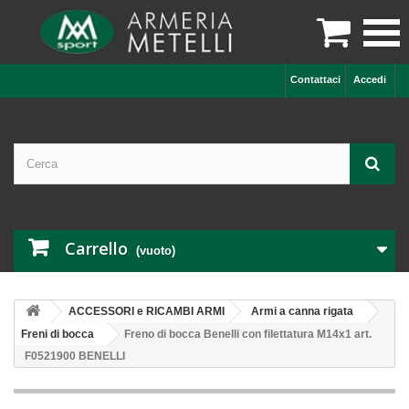

Contattaci
Accedi
Carrello
(vuoto)
ACCESSORI e RICAMBI ARMI
Armi a canna rigata
Freni di bocca
Freno di bocca Benelli con filettatura M14x1 art.
F0521900 BENELLI