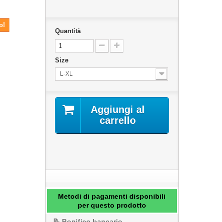
o!
Quantità
Size
L-XL
Aggiungi al
carrello
Metodi di pagamenti disponibili
per questo prodotto
📝 Bonifico bancario