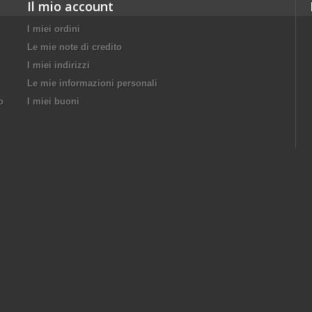
Il mio account
I miei ordini
Le mie note di credito
I miei indirizzi
Le mie informazioni personali
o
I miei buoni