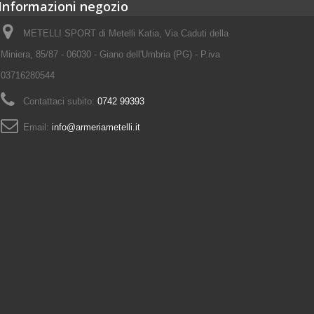
Informazioni negozio
METELLI SPORT di Metelli Katia, Via Caduti della
Miniera, 85/87 - 06030 - Giano dell'Umbria (PG) - P.iva
03716280544
Contattaci subito:
0742 99393
Email:
info@armeriametelli.it