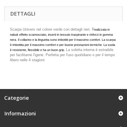
DETTAGLI
Scarpa Univers nel colore verde con dettagli neri. R
ealizzata in
nabuk effetto scamosciato, inserti in tessuto traspirante e rinforzi in gomma
nera. Il collarino e la linguetta sono imbottiti per il massimo comfort. La scarpa
è imbottita per il massimo comfort e per buone prestazioni termiche. La suola
La soletta interna è estraibile
è resistente, flessibile e ha un buon grip.
per facilitarne l'igene. Perfetta per l'uso quotidiano o per il tempo
libero nelle 4 stagioni.
Categorie
Informazioni